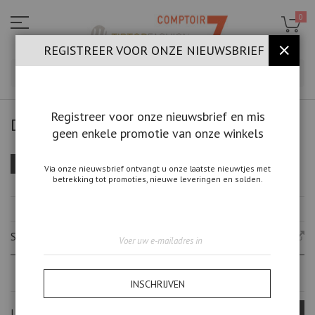
Ga
naar
0
de
inhoud
REGISTREER VOOR ONZE NIEUWSBRIEF
SLUIT
ZOE
Registreer voor onze nieuwsbrief en mis
DAMESKLEDING
geen enkele promotie van onze winkels
Van
Sorteer op
FILTEREN
Via onze nieuwsbrief ontvangt u onze laatste nieuwtjes met
laag
betrekking tot promoties, nieuwe leveringen en solden.
naar
hoo
HUIDIGE FILTERS
sort
Abonneer
SEARCH BRANDS
u
op
onze
nieuwsbrief
INSCHRIJVEN
UITGELICHTE MERKEN