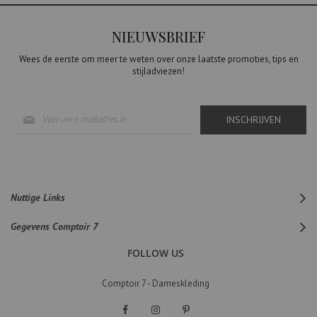
NIEUWSBRIEF
Wees de eerste om meer te weten over onze laatste promoties, tips en
stijladviezen!
Abonneer
INSCHRIJVEN
u
op
onze
nieuwsbrief
Nuttige Links
Gegevens Comptoir 7
FOLLOW US
Comptoir 7 - Dameskleding