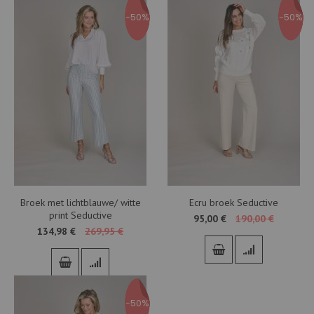
-50%
-50%
Broek met lichtblauwe/ witte
Ecru broek Seductive
print Seductive
95,00 €
190,00 €
134,98 €
269,95 €
-50%