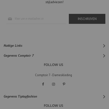
stijladviezen!
Abonneer
INSCHRIJVEN
u
op
onze
nieuwsbrief
Nuttige Links
Gegevens Comptoir 7
FOLLOW US
Comptoir 7 - Dameskleding
Gegevens Tiptopfashion
FOLLOW US