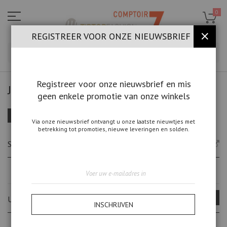
Ga
naar
0
de
inhoud
REGISTREER VOOR ONZE NIEUWSBRIEF
SLUIT
ZOE
Registreer voor onze nieuwsbrief en mis
JAS
geen enkele promotie van onze winkels
FILTEREN
Van
Sorteer op
Via onze nieuwsbrief ontvangt u onze laatste nieuwtjes met
laag
betrekking tot promoties, nieuwe leveringen en solden.
naar
hoo
SEARCH BRANDS
sort
Abonneer
u
op
onze
UITGELICHTE MERKEN
nieuwsbrief
INSCHRIJVEN