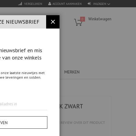
VERGELIJKEN
ACCOUNT AANMAKEN
INLOGGEN
Winkelwagen
0
ZE NIEUWSBRIEF
SLUITEN
nieuwsbrief en mis
 van onze winkels
INFORMATIE
BLOG
MERKEN
 onze laatste nieuwtjes met
uwe leveringen en solden.
0 PLANT DISPLAY RACK ZWART
H60
JVEN
901
SCHRIJF DE EERSTE REVIEW OVER DIT PRODUCT