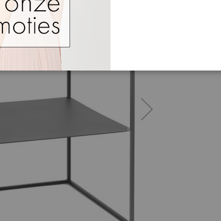
278,00 
TO