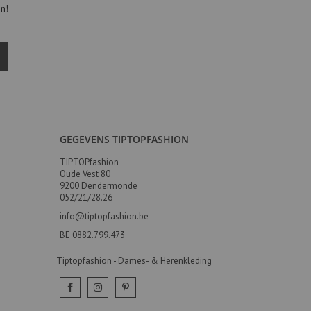
en!
GEGEVENS TIPTOPFASHION
TIPTOPfashion
Oude Vest 80
9200 Dendermonde
052/21/28.26
info@tiptopfashion.be
BE 0882.799.473
Tiptopfashion - Dames- & Herenkleding