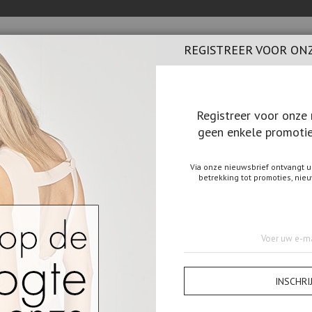
REGISTREER VOOR ON
Registreer voor onze 
geen enkele promotie
LIFESTYLE
LOOKBOOK
CADEAUBON
WINKELS
Via onze nieuwsbrief ontvangt u
betrekking tot promoties, nie
ENREK
B7217070 PLANT DISPLAY RACK ZWART 47X47XH60
Abonneer
B721707
u
op
47x47x
onze
nieuwsbrief
INSCHRI
SKU
11697