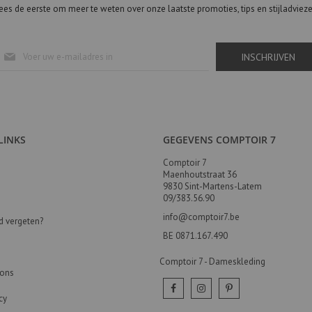
es de eerste om meer te weten over onze laatste promoties, tips en stijladviez
Abonneer
INSCHRIJVEN
u
op
onze
nieuwsbrief
LINKS
GEGEVENS COMPTOIR 7
Comptoir 7
Maenhoutstraat 36
9830 Sint-Martens-Latem
09/383.56.90
info@comptoir7.be
 vergeten?
BE 0871.167.490
Comptoir 7 - Dameskleding
 ons
cy