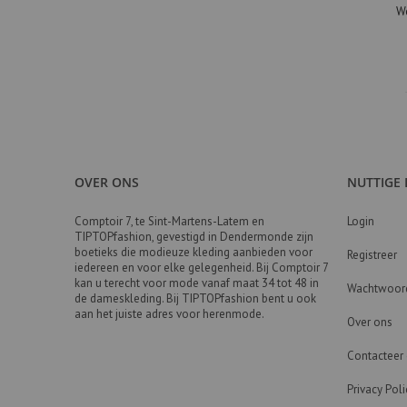
We
Polo
Heren sweater
Heren Accessoires
Riem
kleed zonder mouw
t-shirt korte mouw
top effen
OVER ONS
NUTTIGE 
broek gekleed
broek sportief
Comptoir 7, te Sint-Martens-Latem en
Login
Dames Accessoires
TIPTOPfashion, gevestigd in Dendermonde zijn
boetieks die modieuze kleding aanbieden voor
Registreer
7/8 Broek
iedereen en voor elke gelegenheid. Bij Comptoir 7
kan u terecht voor mode vanaf maat 34 tot 48 in
pluizendief
Wachtwoord
de dameskleding. Bij TIPTOPfashion bent u ook
Muts
aan het juiste adres voor herenmode.
Over ons
sjaal
Dameskleding
Contacteer
Broekrok
Privacy Poli
Communie Lentefeest Kleding Vrouwen