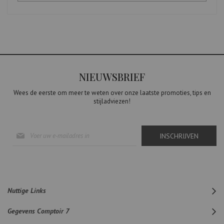
NIEUWSBRIEF
Wees de eerste om meer te weten over onze laatste promoties, tips en
stijladviezen!
Abonneer
INSCHRIJVEN
u
op
onze
nieuwsbrief
Nuttige Links
Gegevens Comptoir 7