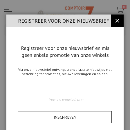
Ga
naar
0
de
inhoud
REGISTREER VOOR ONZE NIEUWSBRIEF
SLUIT
ZOE
Registreer voor onze nieuwsbrief en mis
geen enkele promotie van onze winkels
Ga
naar
het
einde
Via onze nieuwsbrief ontvangt u onze laatste nieuwtjes met
betrekking tot promoties, nieuwe leveringen en solden.
van
de
afbeeldingen-
gallerij
Abonneer
u
op
onze
nieuwsbrief
INSCHRIJVEN