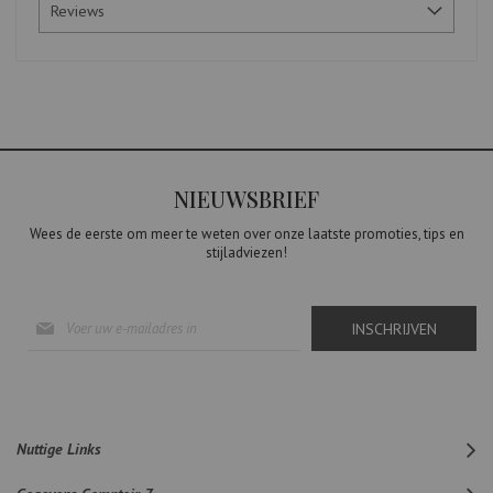
Reviews
NIEUWSBRIEF
Wees de eerste om meer te weten over onze laatste promoties, tips en
stijladviezen!
Abonneer
INSCHRIJVEN
u
op
onze
nieuwsbrief
Nuttige Links