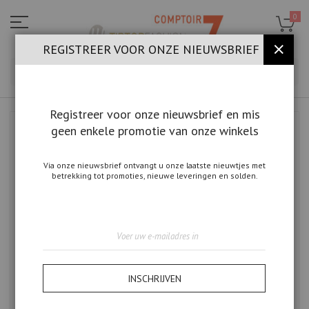
Ga
naar
0
de
inhoud
REGISTREER VOOR ONZE NIEUWSBRIEF
SLUIT
ZOE
Registreer voor onze nieuwsbrief en mis
geen enkele promotie van onze winkels
Ga
naar
het
einde
Via onze nieuwsbrief ontvangt u onze laatste nieuwtjes met
betrekking tot promoties, nieuwe leveringen en solden.
van
de
afbeeldingen-
gallerij
Abonneer
u
op
onze
nieuwsbrief
INSCHRIJVEN