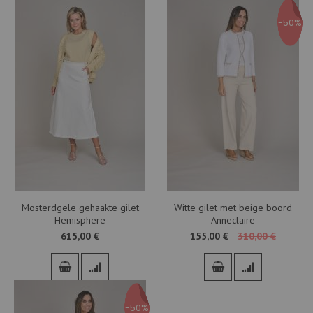
-50%
Mosterdgele gehaakte gilet
Witte gilet met beige boord
Hemisphere
Anneclaire
615,00 €
155,00 €
310,00 €
-50%