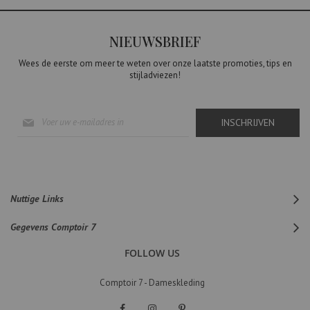
NIEUWSBRIEF
Wees de eerste om meer te weten over onze laatste promoties, tips en
stijladviezen!
Abonneer
INSCHRIJVEN
u
op
onze
nieuwsbrief
Nuttige Links
Gegevens Comptoir 7
FOLLOW US
Comptoir 7 - Dameskleding