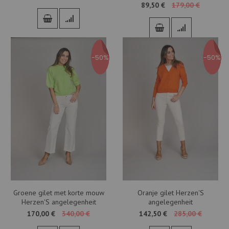
89,50 €
179,00 €
-50%
-50%
Groene gilet met korte mouw
Oranje gilet Herzen'S
Herzen'S angelegenheit
angelegenheit
170,00 €
340,00 €
142,50 €
285,00 €