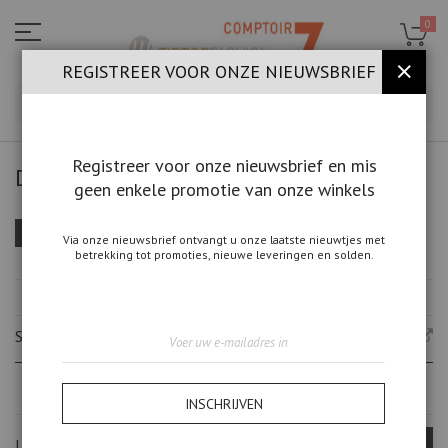
Ga
naar
0
de
inhoud
REGISTREER VOOR ONZE NIEUWSBRIEF
SLUIT
ZOE
Registreer voor onze nieuwsbrief en mis
DAMESKLEDING
geen enkele promotie van onze winkels
Van
Sorteer op
FILTEREN
Via onze nieuwsbrief ontvangt u onze laatste nieuwtjes met
laag
betrekking tot promoties, nieuwe leveringen en solden.
naar
hoo
HUIDIGE FILTERS
sort
Abonneer
SEARCH BRANDS
u
op
onze
nieuwsbrief
INSCHRIJVEN
UITGELICHTE MERKEN