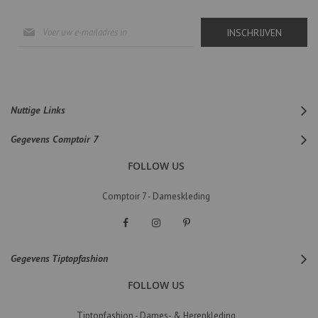
Abonneer
INSCHRIJVEN
u
op
onze
nieuwsbrief
Nuttige Links
Gegevens Comptoir 7
FOLLOW US
Comptoir 7 - Dameskleding
Gegevens Tiptopfashion
FOLLOW US
Tiptopfashion - Dames- & Herenkleding