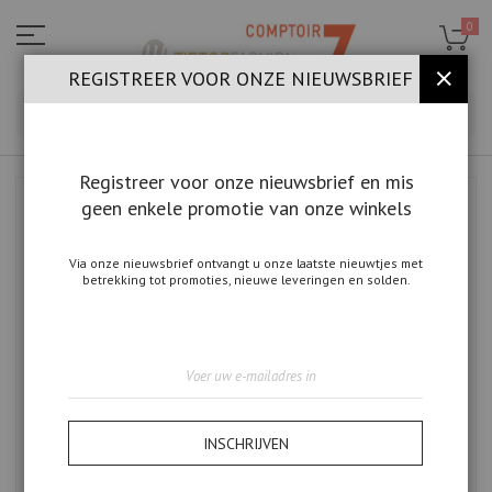
Ga
naar
0
de
inhoud
REGISTREER VOOR ONZE NIEUWSBRIEF
SLUIT
ZOE
Registreer voor onze nieuwsbrief en mis
geen enkele promotie van onze winkels
Ga
naar
het
einde
Via onze nieuwsbrief ontvangt u onze laatste nieuwtjes met
betrekking tot promoties, nieuwe leveringen en solden.
van
de
afbeeldingen-
gallerij
Abonneer
u
op
onze
nieuwsbrief
INSCHRIJVEN