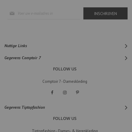
Abonneer
INSCHRIJVEN
u
op
onze
nieuwsbrief
Nuttige Links
Gegevens Comptoir 7
FOLLOW US
Comptoir 7 - Dameskleding
Gegevens Tiptopfashion
FOLLOW US
Tiptopfashion - Dames- & Herenkleding