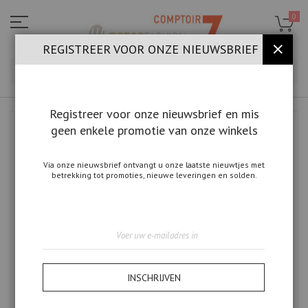
Ga
naar
0
de
inhoud
REGISTREER VOOR ONZE NIEUWSBRIEF
SLUIT
ZOE
Registreer voor onze nieuwsbrief en mis
geen enkele promotie van onze winkels
Ga
naar
het
einde
Via onze nieuwsbrief ontvangt u onze laatste nieuwtjes met
betrekking tot promoties, nieuwe leveringen en solden.
van
de
afbeeldingen-
gallerij
Abonneer
u
op
onze
nieuwsbrief
INSCHRIJVEN