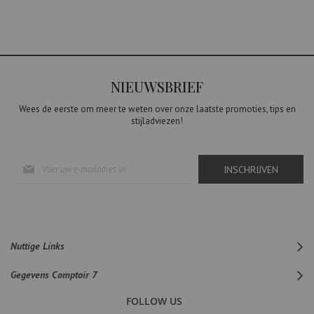
NIEUWSBRIEF
Wees de eerste om meer te weten over onze laatste promoties, tips en
stijladviezen!
Abonneer
INSCHRIJVEN
u
op
onze
nieuwsbrief
Nuttige Links
Gegevens Comptoir 7
FOLLOW US