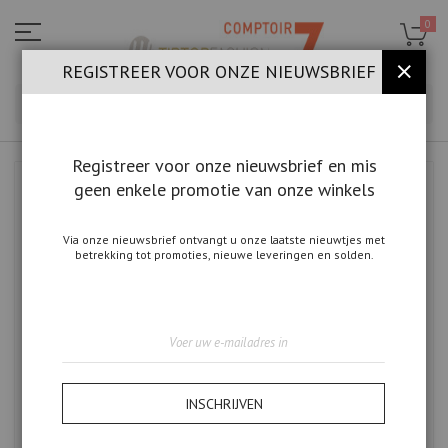
Ga
naar
0
de
inhoud
REGISTREER VOOR ONZE NIEUWSBRIEF
SLUIT
ZOE
Registreer voor onze nieuwsbrief en mis
geen enkele promotie van onze winkels
Ga
naar
het
einde
Via onze nieuwsbrief ontvangt u onze laatste nieuwtjes met
betrekking tot promoties, nieuwe leveringen en solden.
van
de
afbeeldingen-
gallerij
Abonneer
u
op
onze
nieuwsbrief
INSCHRIJVEN